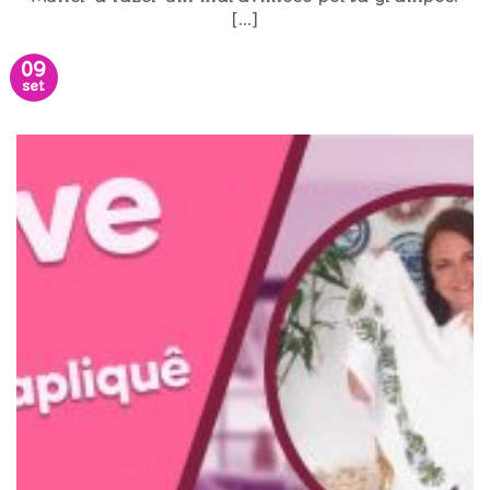
[...]
09
set