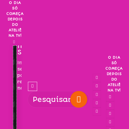
Skip
O DIA
SÓ
to
COMEÇA
content
DEPOIS
DO
ATELIÊ
NA TV!
INSCREVA-
SE!
O DIA
Inscreva-
SÓ
COMEÇA
se
DEPOIS
para
DO
receber
ATELIÊ
novidades!
NA TV!