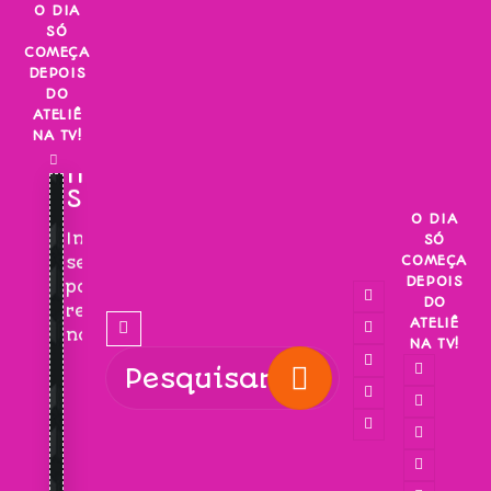
Skip
O DIA
SÓ
to
COMEÇA
content
DEPOIS
DO
ATELIÊ
NA TV!
INSCREVA-
SE!
O DIA
Inscreva-
SÓ
COMEÇA
se
DEPOIS
para
DO
receber
ATELIÊ
novidades!
NA TV!