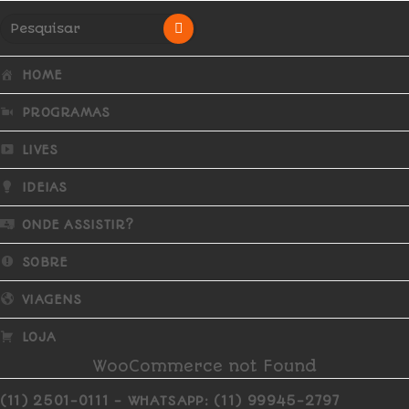
HOME
PROGRAMAS
LIVES
IDEIAS
ONDE ASSISTIR?
SOBRE
VIAGENS
LOJA
WooCommerce not Found
(11) 2501-0111 - WHATSAPP: (11) 99945-2797