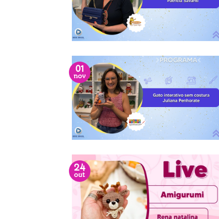
01
nov
24
out