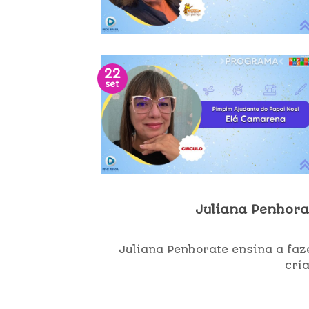
22
set
Juliana Penhor
Juliana Penhorate ensina a faz
cria