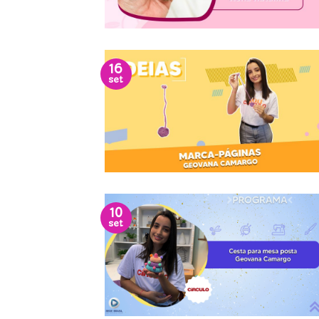
16
set
10
set