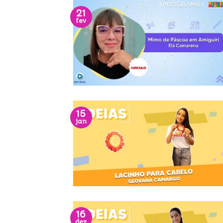
21
fev
15
jan
16
dez