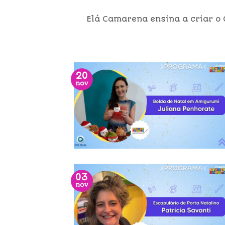
Elá Camarena ensina a criar o 
20
nov
03
nov