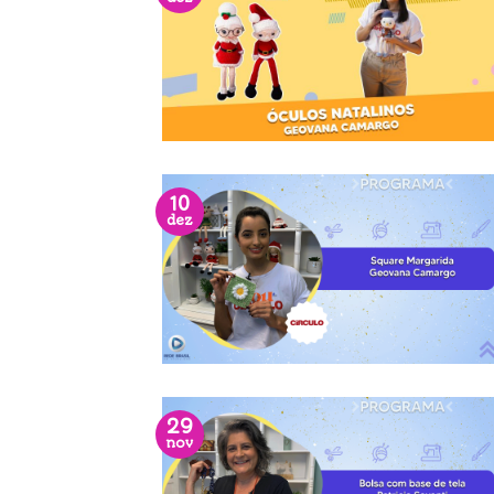
10
dez
29
nov