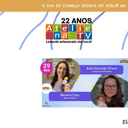
Skip
O DIA SÓ COMEÇA DEPOIS DO ATELIÊ NA 
to
content
29
dez
E