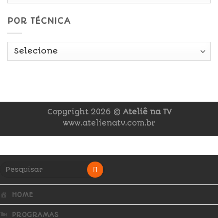
POR TÉCNICA
Copyright 2026 ©
Ateliê na TV
www.atelienatv.com.br
HOME
PROGRAMAS