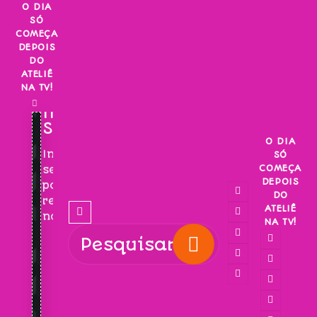
Skip
O DIA
SÓ
to
COMEÇA
content
DEPOIS
DO
ATELIÊ
NA TV!
INSCREVA-
SE!
O DIA
Inscreva-
SÓ
COMEÇA
se
DEPOIS
para
DO
receber
ATELIÊ
novidades!
NA TV!