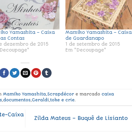
ko Yamashita – Caixa
Mamiko Yamashita – Caixa
as Contas
de Guardanapo
e dezembro de 2015
1 de setembro de 2015
Decoupage"
Em "Decoupage"
em
Mamiko Yamashita
,
Scrapdécor
e marcado
caixa
s
,
documentos
,
Geraldi
,
toke e crie
.
te-Caixa
Zilda Mateus – Buquê de Lisianto