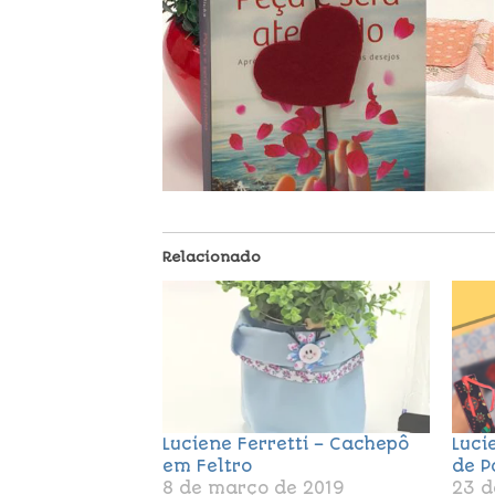
Relacionado
Luciene Ferretti – Cachepô
Luci
em Feltro
de P
8 de março de 2019
23 d