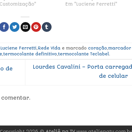
Customização"
Em "Luciene Ferretti"
,
Luciene Ferretti
,
Rede Vida
e marcado
coração
,
marcador
e
,
termocolante definitivo
,
termocolante Teclabel
.
Lourdes Cavalini – Porta carrega
lo de
de celular
 comentar.
Copyright 2026 ©
Ateliê na TV
www.atelienatv.com.b