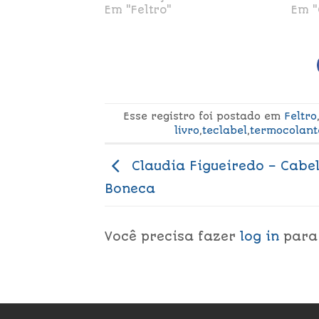
Em "Feltro"
Em "
Esse registro foi postado em
Feltro
livro
,
teclabel
,
termocolant
Claudia Figueiredo – Cabe
Boneca
Você precisa fazer
log in
para