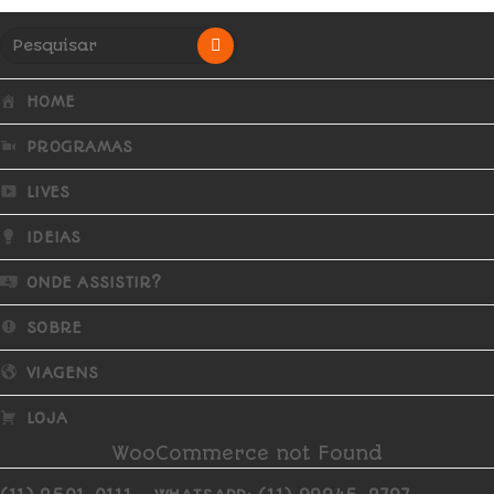
HOME
PROGRAMAS
LIVES
IDEIAS
ONDE ASSISTIR?
SOBRE
VIAGENS
LOJA
WooCommerce not Found