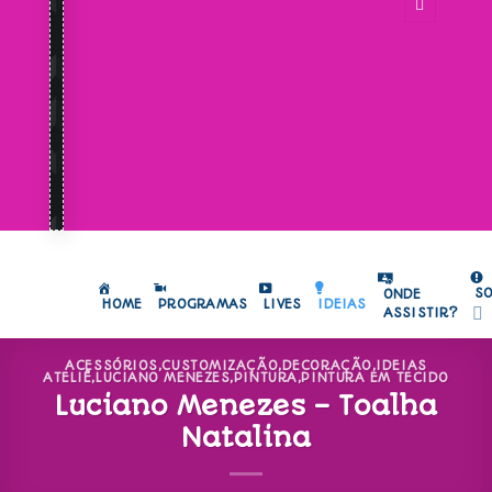
S
ONDE
HOME
PROGRAMAS
LIVES
IDEIAS
ASSISTIR?
ACESSÓRIOS
,
CUSTOMIZAÇÃO
,
DECORAÇÃO
,
IDEIAS
ATELIÊ
,
LUCIANO MENEZES
,
PINTURA
,
PINTURA EM TECIDO
Luciano Menezes – Toalha
Natalina