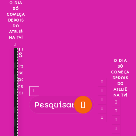
Skip
O DIA
SÓ
to
COMEÇA
content
DEPOIS
DO
ATELIÊ
NA TV!
INSCREVA-
SE!
O DIA
Inscreva-
SÓ
COMEÇA
se
DEPOIS
para
DO
receber
ATELIÊ
novidades!
NA TV!