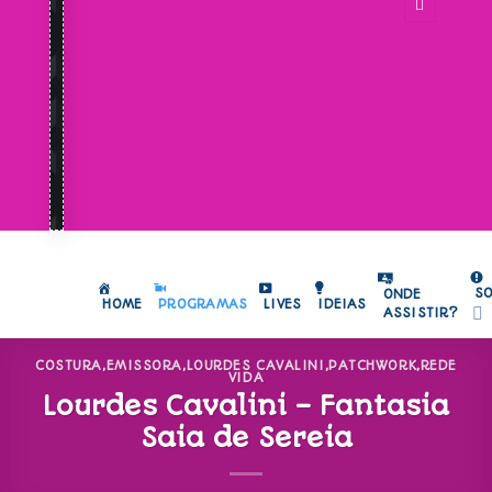
S
ONDE
HOME
PROGRAMAS
LIVES
IDEIAS
ASSISTIR?
COSTURA
,
EMISSORA
,
LOURDES CAVALINI
,
PATCHWORK
,
REDE
VIDA
Lourdes Cavalini – Fantasia
Saia de Sereia