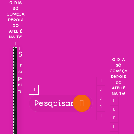
Skip
O DIA
SÓ
to
COMEÇA
content
DEPOIS
DO
ATELIÊ
NA TV!
INSCREVA-
SE!
O DIA
Inscreva-
SÓ
COMEÇA
se
DEPOIS
para
DO
receber
ATELIÊ
novidades!
NA TV!