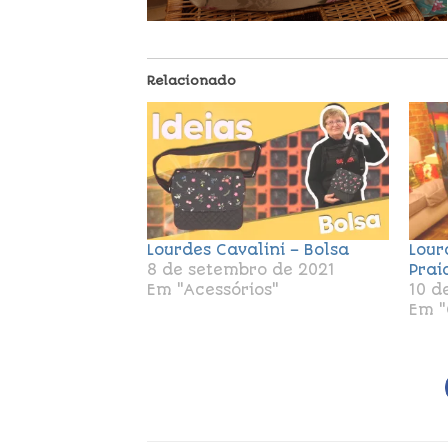
Relacionado
Lourdes Cavalini – Bolsa
Lour
8 de setembro de 2021
Prai
Em "Acessórios"
10 d
Em "