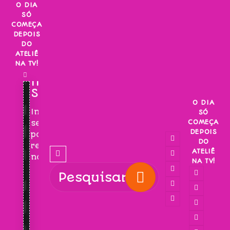
Skip
O DIA
SÓ
to
COMEÇA
content
DEPOIS
DO
ATELIÊ
NA TV!
INSCREVA-
SE!
O DIA
Inscreva-
SÓ
COMEÇA
se
DEPOIS
para
DO
receber
ATELIÊ
novidades!
NA TV!