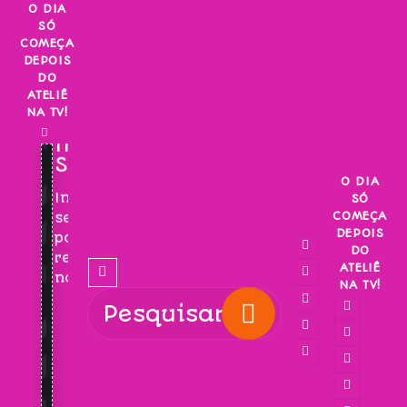
Skip
O DIA
SÓ
to
COMEÇA
content
DEPOIS
DO
ATELIÊ
NA TV!
INSCREVA-
SE!
O DIA
Inscreva-
SÓ
COMEÇA
se
DEPOIS
para
DO
receber
ATELIÊ
novidades!
NA TV!