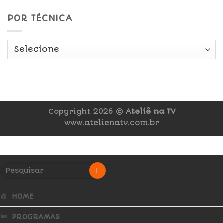
POR TÉCNICA
Copyright 2026 ©
Ateliê na TV
www.atelienatv.com.br
HOME
PROGRAMAS