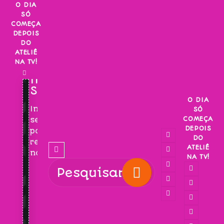
Skip
O DIA
SÓ
to
COMEÇA
content
DEPOIS
DO
ATELIÊ
NA TV!
INSCREVA-
SE!
O DIA
Inscreva-
SÓ
COMEÇA
se
DEPOIS
para
DO
receber
ATELIÊ
novidades!
NA TV!