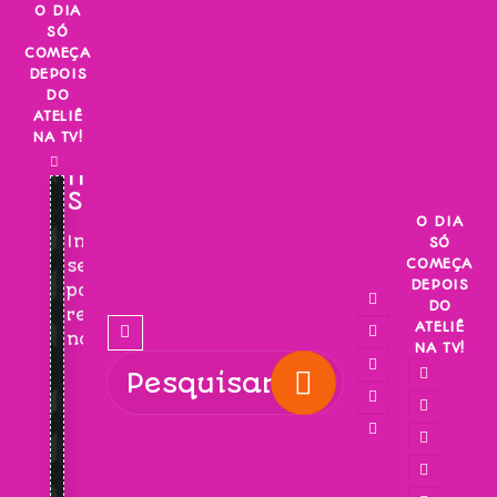
Skip
O DIA
SÓ
to
COMEÇA
content
DEPOIS
DO
ATELIÊ
NA TV!
INSCREVA-
SE!
O DIA
Inscreva-
SÓ
COMEÇA
se
DEPOIS
para
DO
receber
ATELIÊ
novidades!
NA TV!