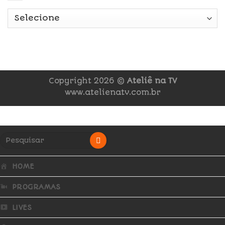
Copyright 2026 ©
Ateliê na TV
www.atelienatv.com.br
HOME
PROGRAMAS
LIVES