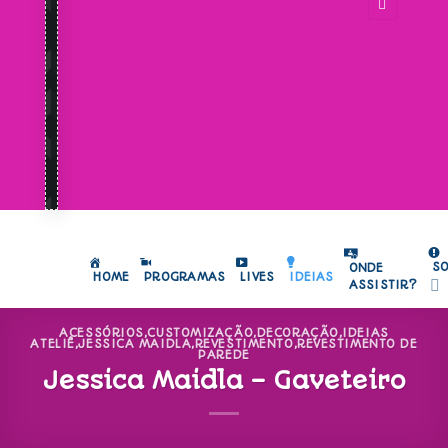
S
ONDE
HOME
PROGRAMAS
LIVES
IDEIAS
ASSISTIR?
ACESSÓRIOS
,
CUSTOMIZAÇÃO
,
DECORAÇÃO
,
IDEIAS
ATELIÊ
,
JESSICA MAIDLA
,
REVESTIMENTO
,
REVESTIMENTO DE
PAREDE
Jessica Maidla – Gaveteiro