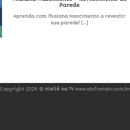
Parede
Aprenda com Thaiana Nascimento a revestir
sua parede! [...]
Copyright 2026 ©
Ateliê na TV
www.atelienatv.com.b