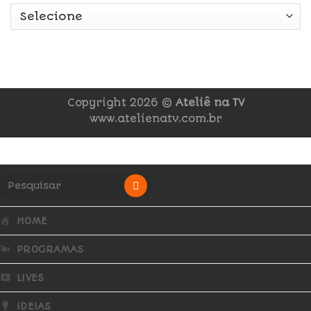
Copyright 2026 ©
Ateliê na TV
www.atelienatv.com.br
HOME
PROGRAMAS
LIVES
IDEIAS