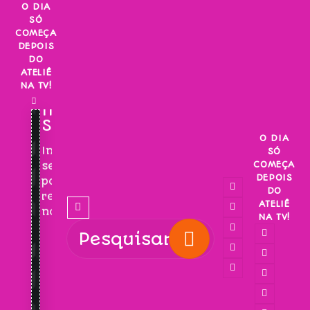
Skip
O DIA
SÓ
to
COMEÇA
content
DEPOIS
DO
ATELIÊ
NA TV!
INSCREVA-
SE!
O DIA
Inscreva-
SÓ
COMEÇA
se
DEPOIS
para
DO
receber
ATELIÊ
novidades!
NA TV!