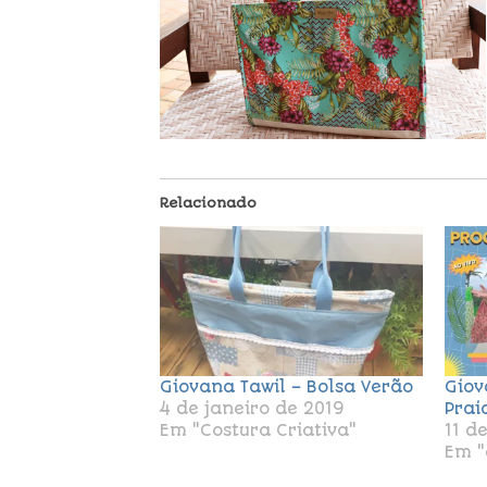
Relacionado
Giovana Tawil – Bolsa Verão
Giov
4 de janeiro de 2019
Prai
Em "Costura Criativa"
11 d
Em "