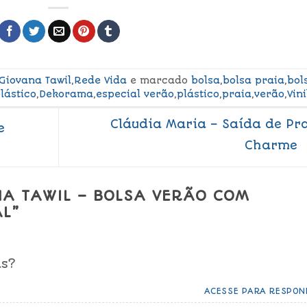
Giovana Tawil
,
Rede Vida
e marcado
bolsa
,
bolsa praia
,
bol
lástico
,
Dekorama
,
especial verão
,
plástico
,
praia
,
verão
,
Vini
Cláudia Maria – Saída de Pr
e
Charme
A TAWIL – BOLSA VERÃO COM
AL
”
as?
ACESSE PARA RESPON