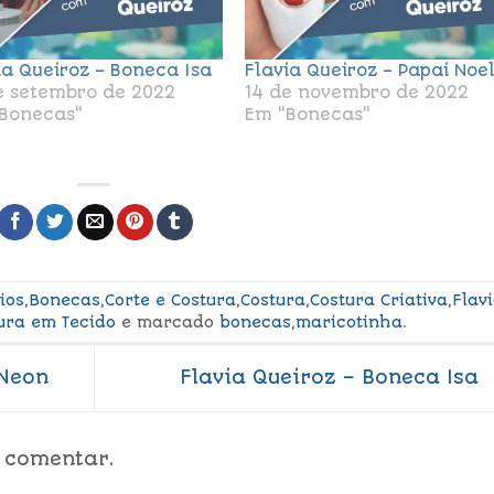
ia Queiroz – Boneca Isa
Flavia Queiroz – Papai Noe
e setembro de 2022
14 de novembro de 2022
Bonecas"
Em "Bonecas"
ios
,
Bonecas
,
Corte e Costura
,
Costura
,
Costura Criativa
,
Flav
ura em Tecido
e marcado
bonecas
,
maricotinha
.
 Neon
Flavia Queiroz – Boneca Isa
 comentar.