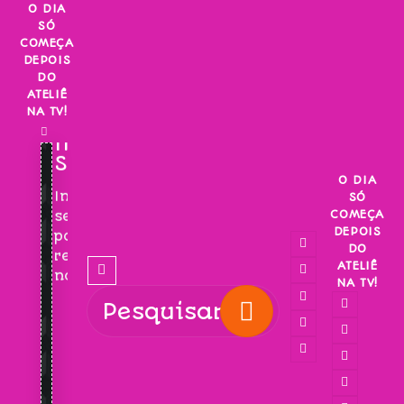
Skip
O DIA
SÓ
to
COMEÇA
content
DEPOIS
DO
ATELIÊ
NA TV!
INSCREVA-
SE!
O DIA
Inscreva-
SÓ
COMEÇA
se
DEPOIS
para
DO
receber
ATELIÊ
novidades!
NA TV!