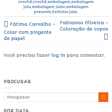
crochê
,
crochê
,
embalagem
,
embalagem
juta
,
embalagem jutex
,
embalagem
presente
,
Estilotex
,
juta
.
Fabianno Oliveira –
Fátima Carvalho –
Coloração de copos
Colar com pingente
de papel
Você precisa fazer
log in
para comentar.
PROCURAR
POR DATA