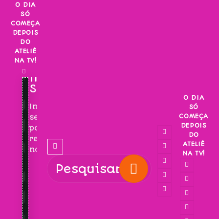
Skip
O DIA
SÓ
to
COMEÇA
content
DEPOIS
DO
ATELIÊ
NA TV!
INSCREVA-
SE!
O DIA
Inscreva-
SÓ
COMEÇA
se
DEPOIS
para
DO
receber
ATELIÊ
novidades!
NA TV!