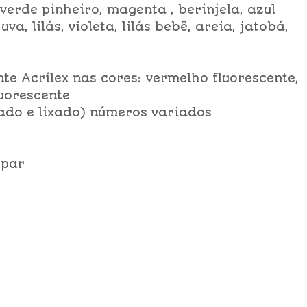
verde pinheiro, magenta , berinjela, azul
a, lilás, violeta, lilás bebê, areia, jatobá,
nte Acrilex nas cores: vermelho fluorescente,
luorescente
ado e lixado) números variados
mpar