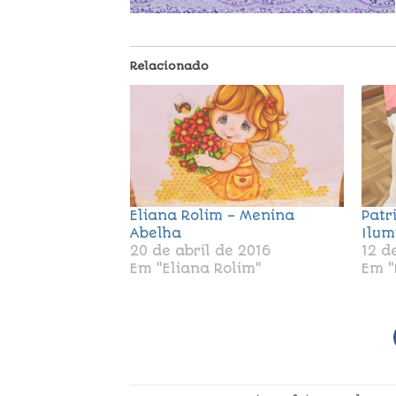
Relacionado
Eliana Rolim – Menina
Patr
Abelha
Ilum
20 de abril de 2016
12 d
Em "Eliana Rolim"
Em "