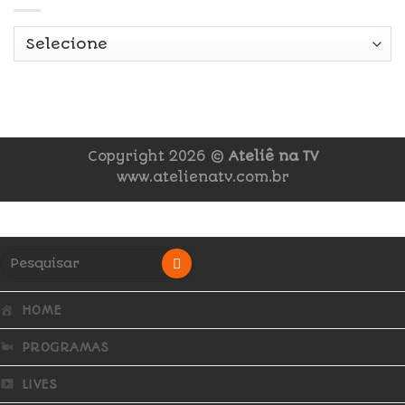
Copyright 2026 ©
Ateliê na TV
www.atelienatv.com.br
HOME
PROGRAMAS
LIVES