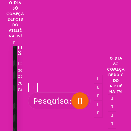
Skip
O DIA
SÓ
to
COMEÇA
content
DEPOIS
DO
ATELIÊ
NA TV!
INSCREVA-
SE!
O DIA
Inscreva-
SÓ
COMEÇA
se
DEPOIS
para
DO
receber
ATELIÊ
novidades!
NA TV!