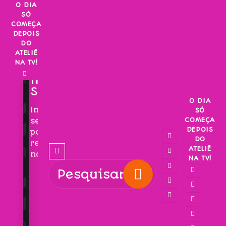
Skip
O DIA
SÓ
to
COMEÇA
content
DEPOIS
DO
ATELIÊ
NA TV!
INSCREVA-
SE!
O DIA
Inscreva-
SÓ
COMEÇA
se
DEPOIS
para
DO
receber
ATELIÊ
novidades!
NA TV!