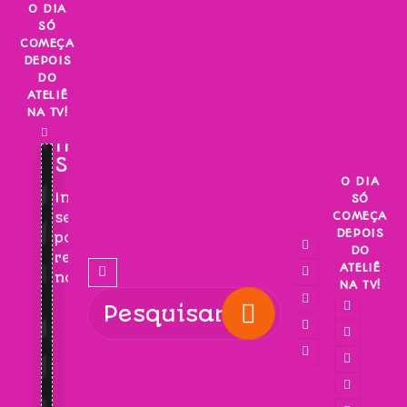
Skip
O DIA
SÓ
to
COMEÇA
content
DEPOIS
DO
ATELIÊ
NA TV!
INSCREVA-
SE!
O DIA
Inscreva-
SÓ
COMEÇA
se
DEPOIS
para
DO
receber
ATELIÊ
novidades!
NA TV!