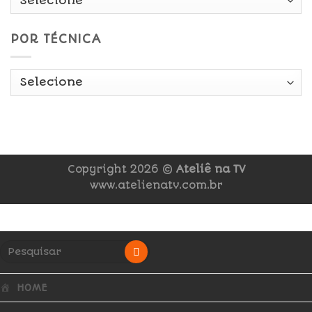
POR TÉCNICA
Copyright 2026 ©
Ateliê na TV
www.atelienatv.com.br
HOME