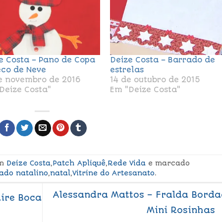
e Costa – Pano de Copa
Deize Costa – Barrado de
co de Neve
estrelas
e novembro de 2016
14 de outubro de 2015
Deize Costa"
Em "Deize Costa"
em
Deize Costa
,
Patch Apliquê
,
Rede Vida
e marcado
ado natalino
,
natal
,
Vitrine do Artesanato
.
Alessandra Mattos – Fralda Bord
ire Boca
Mini Rosinhas