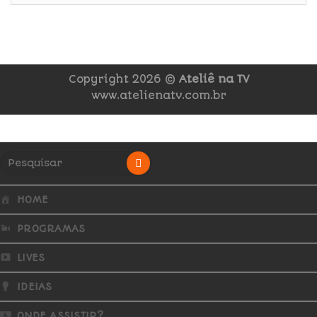
Copyright 2026 ©
Ateliê na TV
www.atelienatv.com.br
HOME
PROGRAMAS
LIVES
IDEIAS
ONDE ASSISTIR?