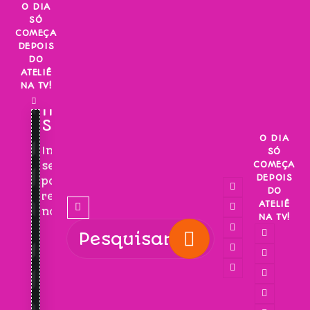
Skip
O DIA
SÓ
to
COMEÇA
content
DEPOIS
DO
ATELIÊ
NA TV!
INSCREVA-
SE!
O DIA
Inscreva-
SÓ
COMEÇA
se
DEPOIS
para
DO
receber
ATELIÊ
novidades!
NA TV!