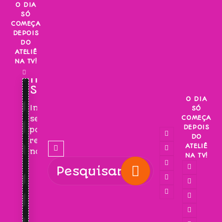
Skip
O DIA
SÓ
to
COMEÇA
content
DEPOIS
DO
ATELIÊ
NA TV!
INSCREVA-
SE!
O DIA
Inscreva-
SÓ
COMEÇA
se
DEPOIS
para
DO
receber
ATELIÊ
novidades!
NA TV!