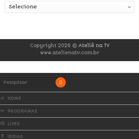
Copyright 2026 ©
Ateliê na TV
www.atelienatv.com.br
HOME
PROGRAMAS
LIVES
IDEIAS