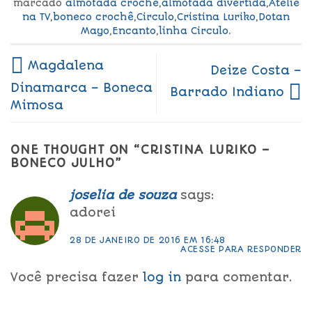
marcado
almofada crochê
,
almofada divertida
,
Ateliê
na TV
,
boneco crochê
,
Circulo
,
Cristina Luriko
,
Dotan
Mayo
,
Encanto
,
linha Circulo
.
Magdalena
Deize Costa –
Dinamarca – Boneca
Barrado Indiano
Mimosa
ONE THOUGHT ON “
CRISTINA LURIKO –
BONECO JULHO
”
joselia de souza
says:
adorei
28 DE JANEIRO DE 2016 EM 16:48
ACESSE PARA RESPONDER
Você precisa fazer
log in
para comentar.