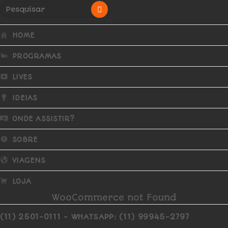
HOME
PROGRAMAS
LIVES
IDEIAS
ONDE ASSISTIR?
SOBRE
VIAGENS
LOJA
WooCommerce not Found
(11) 2501-0111 - WHATSAPP: (11) 99945-2797