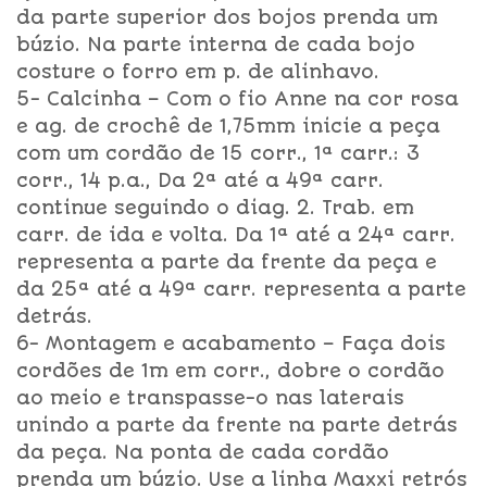
da parte superior dos bojos prenda um
búzio. Na parte interna de cada bojo
costure o forro em p. de alinhavo.
5- Calcinha – Com o fio Anne na cor rosa
e ag. de crochê de 1,75mm inicie a peça
com um cordão de 15 corr., 1ª carr.: 3
corr., 14 p.a., Da 2ª até a 49ª carr.
continue seguindo o diag. 2. Trab. em
carr. de ida e volta. Da 1ª até a 24ª carr.
representa a parte da frente da peça e
da 25ª até a 49ª carr. representa a parte
detrás.
6- Montagem e acabamento – Faça dois
cordões de 1m em corr., dobre o cordão
ao meio e transpasse-o nas laterais
unindo a parte da frente na parte detrás
da peça. Na ponta de cada cordão
prenda um búzio. Use a linha Maxxi retrós