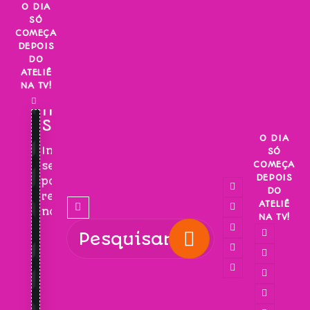
Skip
O DIA
SÓ
to
COMEÇA
content
DEPOIS
DO
ATELIÊ
NA TV!
INSCREVA-
SE!
O DIA
Inscreva-
SÓ
COMEÇA
se
DEPOIS
para
DO
receber
ATELIÊ
novidades!
NA TV!