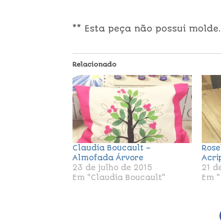
** Esta peça não possui molde.
Relacionado
Claudia Boucault –
Rose
Almofada Árvore
Acri
23 de julho de 2015
21 d
Em "Claudia Boucault"
Em "