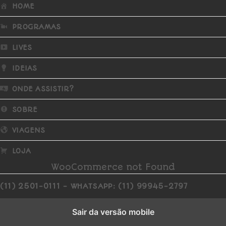
HOME
PROGRAMAS
LIVES
IDEIAS
ONDE ASSISTIR?
SOBRE
VIAGENS
LOJA
WooCommerce not Found
(11) 2501-0111 - WHATSAPP: (11) 99945-2797
Sair da versão mobile