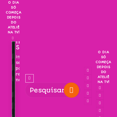
Skip
O DIA
SÓ
to
COMEÇA
content
DEPOIS
DO
ATELIÊ
NA TV!
INSCREVA-
SE!
O DIA
Inscreva-
SÓ
COMEÇA
se
DEPOIS
para
DO
receber
ATELIÊ
novidades!
NA TV!