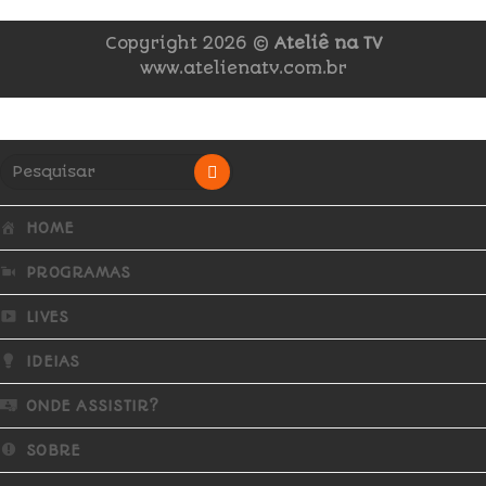
Copyright 2026 ©
Ateliê na TV
www.atelienatv.com.br
HOME
PROGRAMAS
LIVES
IDEIAS
ONDE ASSISTIR?
SOBRE