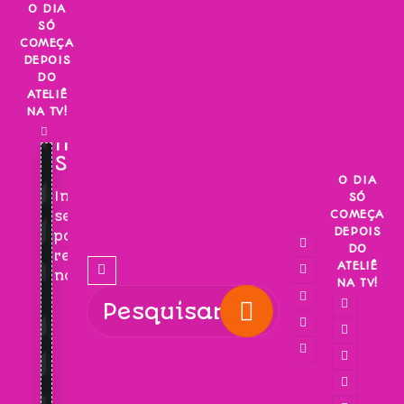
Skip
O DIA
SÓ
to
COMEÇA
content
DEPOIS
DO
ATELIÊ
NA TV!
INSCREVA-
SE!
O DIA
Inscreva-
SÓ
COMEÇA
se
DEPOIS
para
DO
receber
ATELIÊ
novidades!
NA TV!