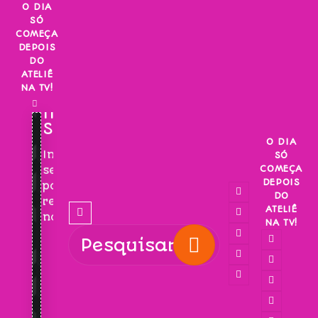
Skip
O DIA
SÓ
to
COMEÇA
content
DEPOIS
DO
ATELIÊ
NA TV!
INSCREVA-
SE!
O DIA
Inscreva-
SÓ
COMEÇA
se
DEPOIS
para
DO
receber
ATELIÊ
novidades!
NA TV!