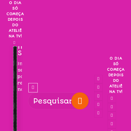
Skip
O DIA
SÓ
to
COMEÇA
content
DEPOIS
DO
ATELIÊ
NA TV!
INSCREVA-
SE!
O DIA
Inscreva-
SÓ
COMEÇA
se
DEPOIS
para
DO
receber
ATELIÊ
novidades!
NA TV!