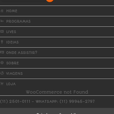
HOME
PROGRAMAS
LIVES
IDEIAS
ONDE ASSISTIR?
SOBRE
VIAGENS
LOJA
WooCommerce not Found
(11) 2501-0111 - WHATSAPP: (11) 99945-2797