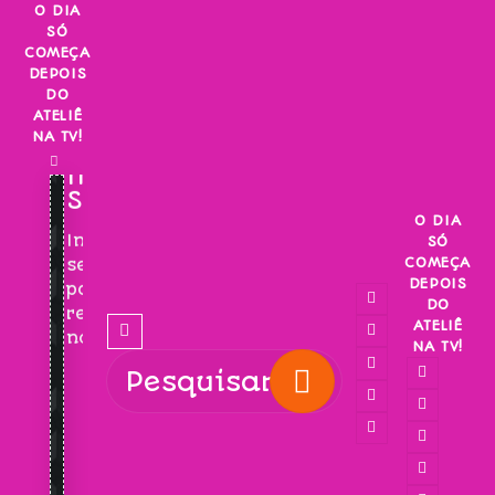
Skip
O DIA
SÓ
to
COMEÇA
content
DEPOIS
DO
ATELIÊ
NA TV!
INSCREVA-
SE!
O DIA
Inscreva-
SÓ
COMEÇA
se
DEPOIS
para
DO
receber
ATELIÊ
novidades!
NA TV!