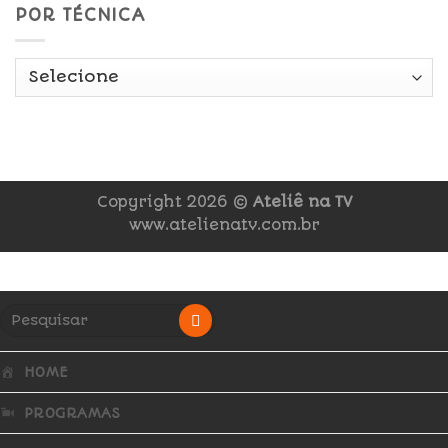
POR TÉCNICA
Copyright 2026 ©
Ateliê na TV
www.atelienatv.com.br
HOME
PROGRAMAS