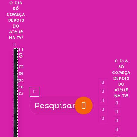
Skip
O DIA
SÓ
to
COMEÇA
content
DEPOIS
DO
ATELIÊ
NA TV!
INSCREVA-
SE!
O DIA
Inscreva-
SÓ
COMEÇA
se
DEPOIS
para
DO
receber
ATELIÊ
novidades!
NA TV!