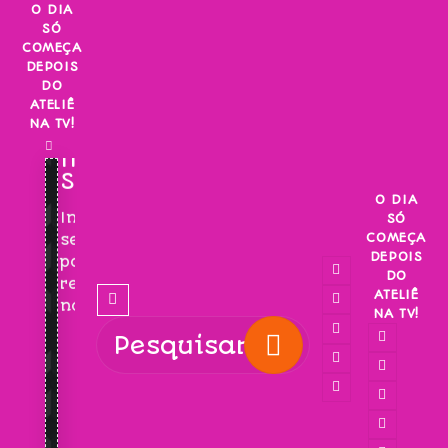
Skip
O DIA
SÓ
to
COMEÇA
content
DEPOIS
DO
ATELIÊ
NA TV!
INSCREVA-
SE!
O DIA
Inscreva-
SÓ
COMEÇA
se
DEPOIS
para
DO
receber
ATELIÊ
novidades!
NA TV!