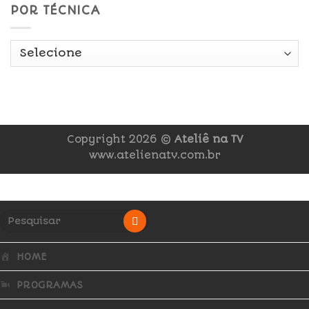
POR TÉCNICA
Copyright 2026 ©
Ateliê na TV
www.atelienatv.com.br
HOME
PROGRAMAS