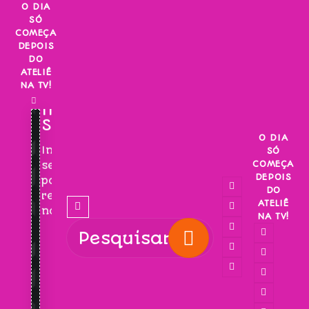
Skip
O DIA
SÓ
to
COMEÇA
content
DEPOIS
DO
ATELIÊ
NA TV!
INSCREVA-
SE!
O DIA
Inscreva-
SÓ
COMEÇA
se
DEPOIS
para
DO
receber
ATELIÊ
novidades!
NA TV!