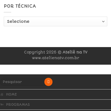
POR TÉCNICA
Copyright 2026 ©
Ateliê na TV
www.atelienatv.com.br
HOME
PROGRAMAS