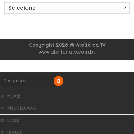
Copyright 2026 ©
Ateliê na TV
www.atelienatv.com.br
HOME
PROGRAMAS
LIVES
IDEIAS