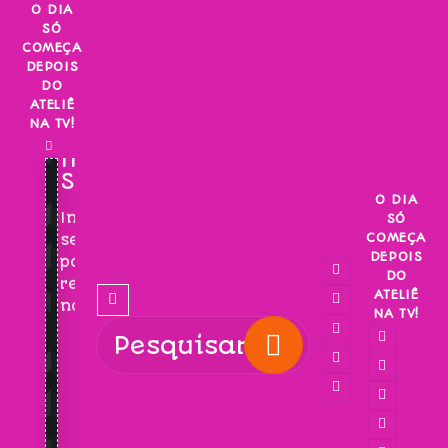
Skip
O DIA
SÓ
to
COMEÇA
content
DEPOIS
DO
ATELIÊ
NA TV!
INSCREVA-
SE!
O DIA
Inscreva-
SÓ
COMEÇA
se
DEPOIS
para
DO
receber
ATELIÊ
novidades!
NA TV!