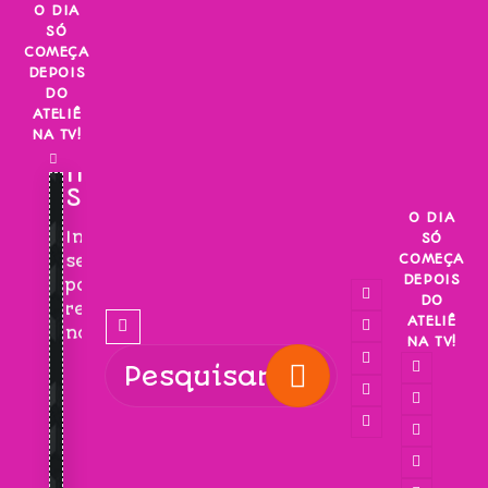
Skip
O DIA
SÓ
to
COMEÇA
content
DEPOIS
DO
ATELIÊ
NA TV!
INSCREVA-
SE!
O DIA
Inscreva-
SÓ
COMEÇA
se
DEPOIS
para
DO
receber
ATELIÊ
novidades!
NA TV!