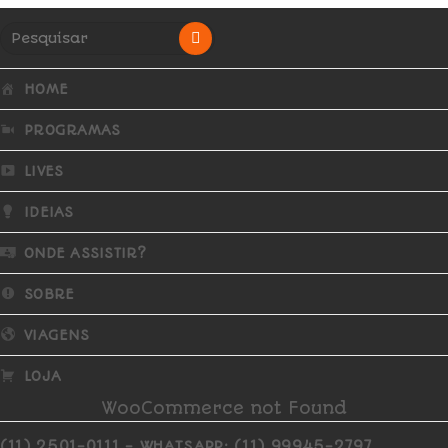
HOME
PROGRAMAS
LIVES
IDEIAS
ONDE ASSISTIR?
SOBRE
VIAGENS
LOJA
WooCommerce not Found
(11) 2501-0111 - WHATSAPP: (11) 99945-2797