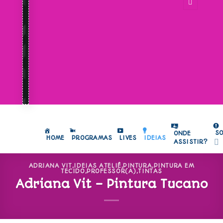
S
ONDE
HOME
PROGRAMAS
LIVES
IDEIAS
ASSISTIR?
ADRIANA VIT
,
IDEIAS ATELIÊ
,
PINTURA
,
PINTURA EM
TECIDO
,
PROFESSOR(A)
,
TINTAS
Adriana Vit – Pintura Tucano