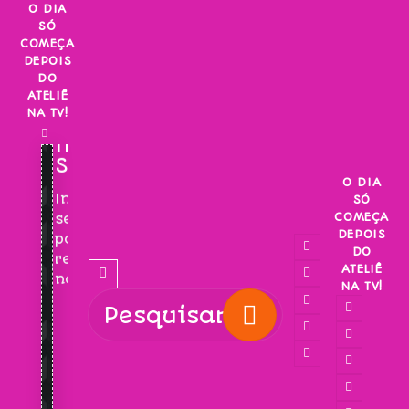
Skip
O DIA
SÓ
to
COMEÇA
content
DEPOIS
DO
ATELIÊ
NA TV!
INSCREVA-
SE!
O DIA
Inscreva-
SÓ
COMEÇA
se
DEPOIS
para
DO
receber
ATELIÊ
novidades!
NA TV!