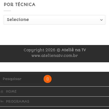
POR TÉCNICA
Copyright 2026 ©
Ateliê na TV
www.atelienatv.com.br
HOME
PROGRAMAS