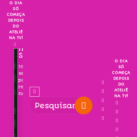
Skip
O DIA
SÓ
to
COMEÇA
content
DEPOIS
DO
ATELIÊ
NA TV!
INSCREVA-
SE!
O DIA
Inscreva-
SÓ
COMEÇA
se
DEPOIS
para
DO
receber
ATELIÊ
novidades!
NA TV!