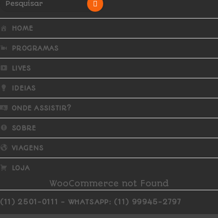
HOME
PROGRAMAS
LIVES
IDEIAS
ONDE ASSISTIR?
SOBRE
VIAGENS
LOJA
WooCommerce not Found
(11) 2501-0111 - WHATSAPP: (11) 99945-2797