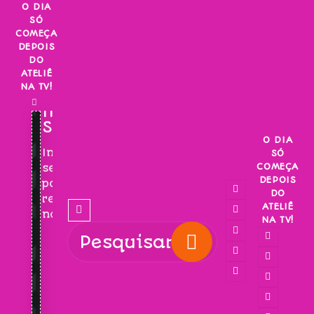
Skip
O DIA
SÓ
to
COMEÇA
content
DEPOIS
DO
ATELIÊ
NA TV!
INSCREVA-
SE!
O DIA
Inscreva-
SÓ
COMEÇA
se
DEPOIS
para
DO
receber
ATELIÊ
novidades!
NA TV!