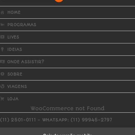
HOME
PROGRAMAS
LIVES
IDEIAS
ONDE ASSISTIR?
SOBRE
VIAGENS
LOJA
WooCommerce not Found
(11) 2501-0111 - WHATSAPP: (11) 99945-2797