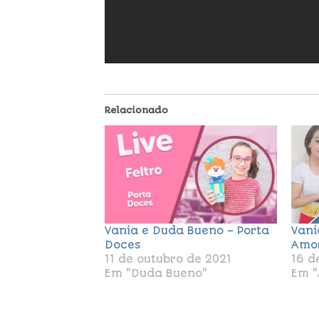
Relacionado
Vania e Duda Bueno – Porta
Vani
Doces
Amo
11 de outubro de 2021
16 d
Em "Duda Bueno"
Em "