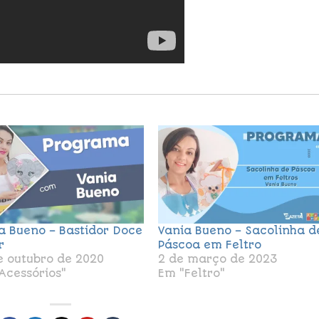
a Bueno – Bastidor Doce
Vania Bueno – Sacolinha d
r
Páscoa em Feltro
e outubro de 2020
2 de março de 2023
Acessórios"
Em "Feltro"