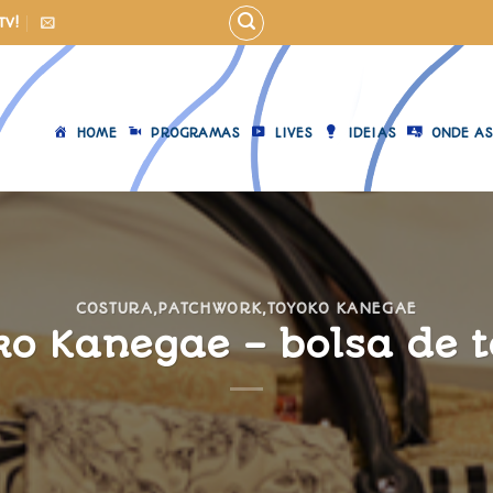
TV!
HOME
PROGRAMAS
LIVES
IDEIAS
ONDE AS
COSTURA
,
PATCHWORK
,
TOYOKO KANEGAE
ko Kanegae – bolsa de t