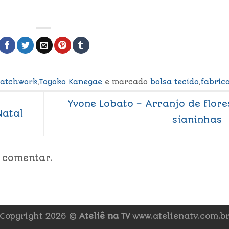
atchwork
,
Toyoko Kanegae
e marcado
bolsa tecido
,
fabric
Yvone Lobato – Arranjo de flore
Natal
sianinhas
 comentar.
Copyright 2026 ©
Ateliê na TV
www.atelienatv.com.b