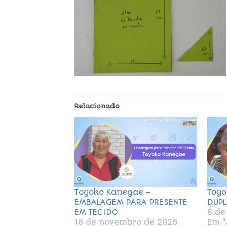
Relacionado
Toyoko Kanegae –
Toyo
EMBALAGEM PARA PRESENTE
DUPL
EM TECIDO
8 de
18 de novembro de 2025
Em "