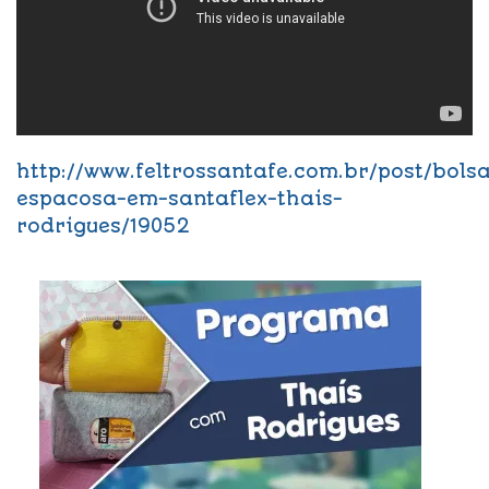
http://www.feltrossantafe.com.br/post/bols
espacosa-em-santaflex-thais-
rodrigues/19052