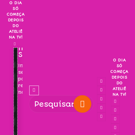
Skip
O DIA
SÓ
to
COMEÇA
content
DEPOIS
DO
ATELIÊ
NA TV!
INSCREVA-
SE!
O DIA
Inscreva-
SÓ
COMEÇA
se
DEPOIS
para
DO
receber
ATELIÊ
novidades!
NA TV!