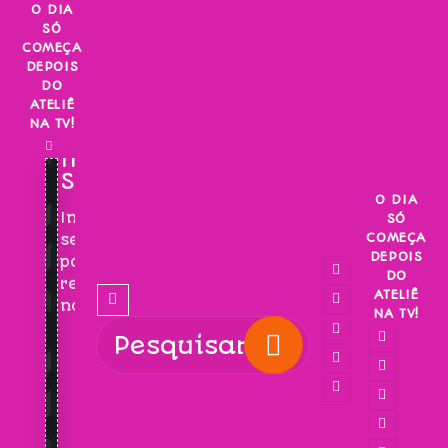
Skip
O DIA
SÓ
to
COMEÇA
content
DEPOIS
DO
ATELIÊ
NA TV!
INSCREVA-
SE!
O DIA
Inscreva-
SÓ
COMEÇA
se
DEPOIS
para
DO
receber
ATELIÊ
novidades!
NA TV!