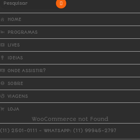
HOME
PROGRAMAS
LIVES
IDEIAS
ONDE ASSISTIR?
SOBRE
VIAGENS
LOJA
WooCommerce not Found
(11) 2501-0111 - WHATSAPP: (11) 99945-2797