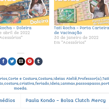
 Rocha – Doleira
Tati Rocha – Porta Carteir
e abril de 2022
de Vacinação
Acessórios"
30 de janeiro de 2022
Em "Acessórios"
rios
,
Corte e Costura
,
Costura
,
Ideias Ateliê
,
Professor(a)
,
Tat
to
,
costura
,
criativa
,
feriado
,
ideia
,
Lanmax
,
passoapasso
,
por
moeda
.
médios
Paula Kondo – Bolsa Clutch Mercy