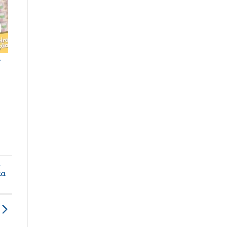
a
i
ta