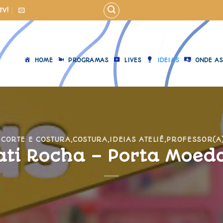
TV!
HOME
PROGRAMAS
LIVES
IDEIAS
ONDE AS
,
CORTE E COSTURA
,
COSTURA
,
IDEIAS ATELIÊ
,
PROFESSOR(A
ati Rocha – Porta Moed