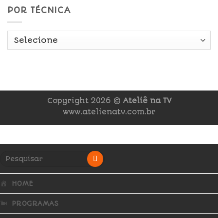
POR TÉCNICA
Copyright 2026 ©
Ateliê na TV
www.atelienatv.com.br
HOME
PROGRAMAS