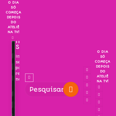
Skip
O DIA
SÓ
to
COMEÇA
content
DEPOIS
DO
ATELIÊ
NA TV!
INSCREVA-
SE!
O DIA
Inscreva-
SÓ
COMEÇA
se
DEPOIS
para
DO
receber
ATELIÊ
novidades!
NA TV!