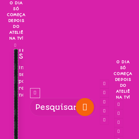
Skip
O DIA
SÓ
to
COMEÇA
content
DEPOIS
DO
ATELIÊ
NA TV!
INSCREVA-
SE!
O DIA
Inscreva-
SÓ
COMEÇA
se
DEPOIS
para
DO
receber
ATELIÊ
novidades!
NA TV!