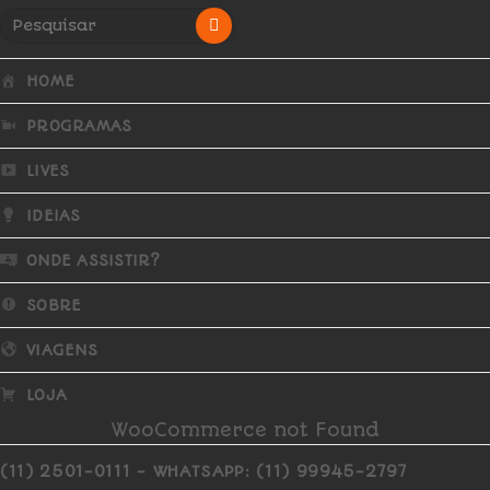
HOME
PROGRAMAS
LIVES
IDEIAS
ONDE ASSISTIR?
SOBRE
VIAGENS
LOJA
WooCommerce not Found
(11) 2501-0111 - WHATSAPP: (11) 99945-2797