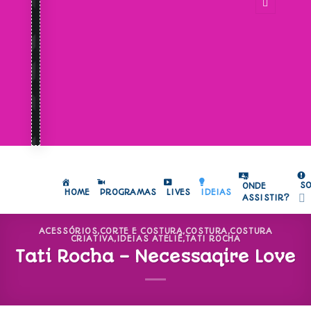
S
ONDE
HOME
PROGRAMAS
LIVES
IDEIAS
ASSISTIR?
ACESSÓRIOS
,
CORTE E COSTURA
,
COSTURA
,
COSTURA
CRIATIVA
,
IDEIAS ATELIÊ
,
TATI ROCHA
Tati Rocha – Necessaqire Love