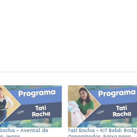
 Rocha – Avental de
Tati Rocha – KIT Bebê: Body
a Jeans
Organizador, Faixa para