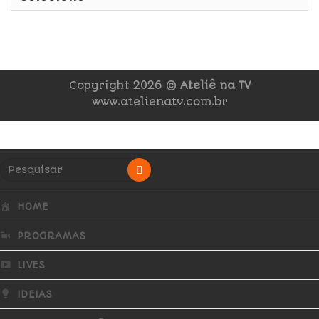
Copyright 2026 ©
Ateliê na TV
www.atelienatv.com.br
HOME
PROGRAMAS
LIVES
IDEIAS