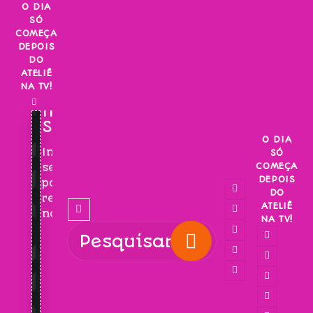
Skip
O DIA
SÓ
to
COMEÇA
content
DEPOIS
DO
ATELIÊ
NA TV!
INSCREVA-
SE!
O DIA
Inscreva-
SÓ
COMEÇA
se
DEPOIS
para
DO
receber
ATELIÊ
novidades!
NA TV!